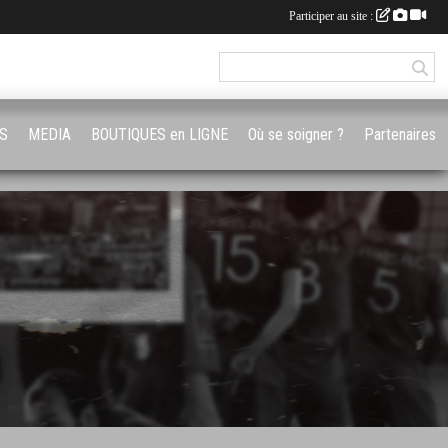
Participer au site :
S
MEDIA
BOUTIQUES en LIGNE
Où se soigner ?
Partenaires