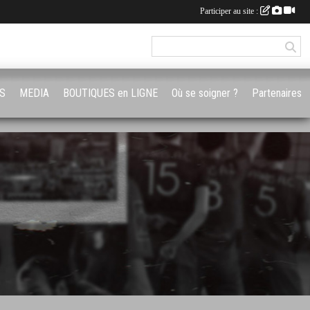
Participer au site :
S
MEDIA
BOUTIQUES en LIGNE
Où se soigner ?
Partenaires