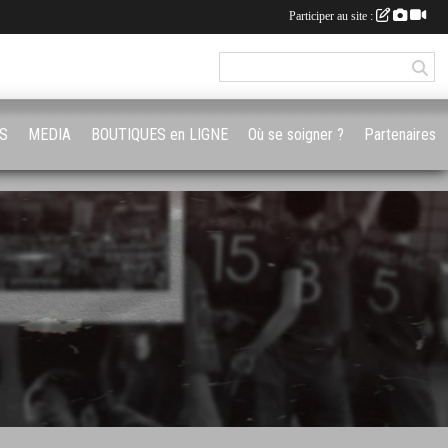
Participer au site :
S
MEDIA
BOUTIQUES en LIGNE
Où se soigner ?
Partenaires